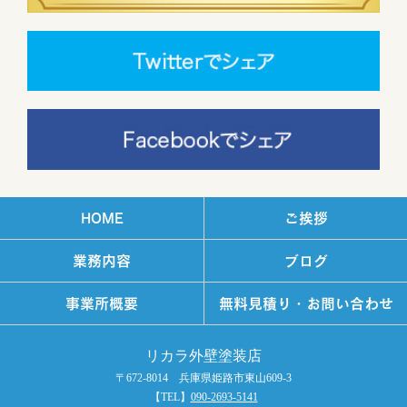
HOME
ご挨拶
業務内容
ブログ
事業所概要
無料見積り・お問い合わせ
リカラ外壁塗装店
〒672-8014 兵庫県姫路市東山609-3
【TEL】
090-2693-5141