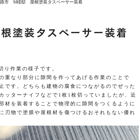
路市 M様邸 屋根塗装タスペーサー装着
シーリング工事
外壁塗装
屋根塗装
防水工事
よくある質問
お客様の声
塗装豆知識
現場日記
外壁塗装
屋根塗装
お知らせ
屋根塗装タスペーサー装着
切り作業の様子です。
の重なり部分に隙間を作ってあげる作業のことで
止です。どちらも建物の腐食につながるのでぜった
カッターナイフなどで1枚1枚切っていましたが、近
部材を装着することで物理的に隙間をつくるように
に刃物で塗膜や屋根材を傷つけるおそれもない優れ