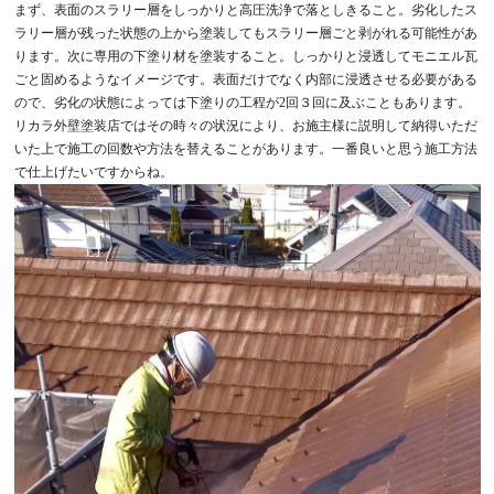
まず、表面のスラリー層をしっかりと高圧洗浄で落としきること。劣化したス
ラリー層が残った状態の上から塗装してもスラリー層ごと剥がれる可能性があ
ります。次に専用の下塗り材を塗装すること。しっかりと浸透してモニエル瓦
ごと固めるようなイメージです。表面だけでなく内部に浸透させる必要がある
ので、劣化の状態によっては下塗りの工程が2回３回に及ぶこともあります。
リカラ外壁塗装店ではその時々の状況により、お施主様に説明して納得いただ
いた上で施工の回数や方法を替えることがあります。一番良いと思う施工方法
で仕上げたいですからね。