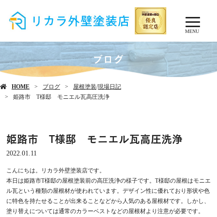
MENU
ブログ
HOME
ブログ
屋根塗装
/
現場日記
姫路市 T様邸 モニエル瓦高圧洗浄
姫路市 T様邸 モニエル瓦高圧洗浄
2022.01.11
こんにちは。リカラ外壁塗装店です。
本日は姫路市T様邸の屋根塗装前の高圧洗浄の様子です。T様邸の屋根はモニエ
ル瓦という種類の屋根材が使われています。デザイン性に優れており形状や色
に特色を持たせることが出来ることなどから人気のある屋根材です。しかし、
塗り替えについては通常のカラーベストなどの屋根材より注意が必要です。