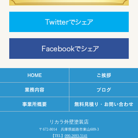
HOME
ご挨拶
業務内容
ブログ
事業所概要
無料見積り・お問い合わせ
リカラ外壁塗装店
〒672-8014 兵庫県姫路市東山609-3
【TEL】
090-2693-5141