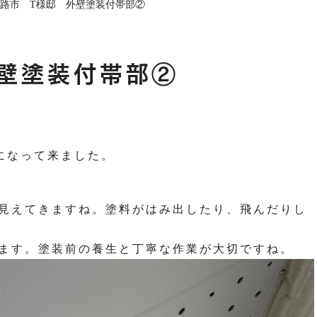
路市 T様邸 外壁塗装付帯部②
シーリング工事
外壁塗装
屋根塗装
防水工事
よくある質問
お客様の声
塗装豆知識
現場日記
外壁塗装
屋根塗装
お知らせ
壁塗装付帯部②
になって来ました。
見えてきますね。塗料がはみ出したり、飛んだりし
ます。塗装前の養生と丁寧な作業が大切ですね。